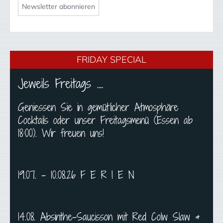
FRIDAY SPECIAL
Jeweils Freitags ....
Geniessen Sie in gemütlicher Atmosphäre
Cocktails oder unser Freitagsmenü (Essen ab
18:00). Wir freuen uns!
19.07. - 10.08.26 F E R I E N
14.08. Absinthe-Saucisson mit Red Colw Slaw &