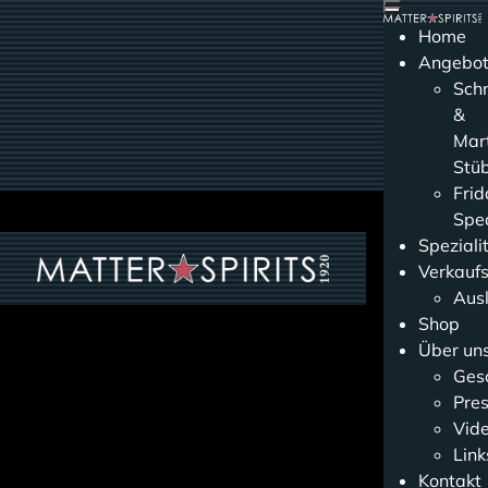
Home
Angebo
Sch
&
Mart
Stüb
Frid
Spec
Speziali
Verkauf
Aus
Shop
Über un
Gesc
Pres
Vid
Link
Kontakt