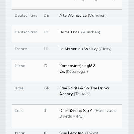
Deutschland
DE
Alte Weinbörse
(München)
Deutschland
DE
Barrel Bros.
(München)
France
FR
La Maison du Whisky
(Clichy)
Island
IS
Kampavínsfjelagið &
Co.
(Kópavogur)
Israel
ISR
Free Spirits & Co. The Drinks
Agency
(Tel Aviv)
Italia
IT
OnestiGroup S.p.A.
(Fiorenzuola
D'Arda - (PC))
Japan
JP
Small Axe Inc.
(Tokyo)