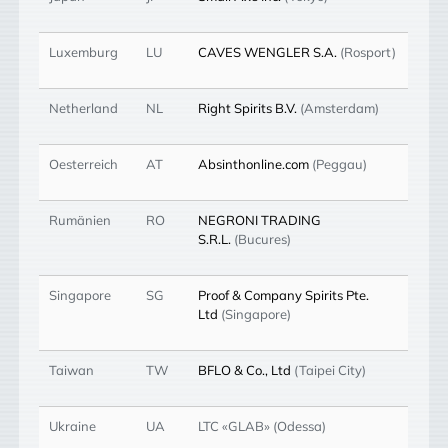
Luxemburg
LU
CAVES WENGLER S.A.
(Rosport)
Netherland
NL
Right Spirits B.V.
(Amsterdam)
Oesterreich
AT
Absinthonline.com
(Peggau)
Rumänien
RO
NEGRONI TRADING
S.R.L.
(Bucures)
Singapore
SG
Proof & Company Spirits Pte.
Ltd
(Singapore)
Taiwan
TW
BFLO & Co., Ltd
(Taipei City)
Ukraine
UA
LTC «GLAB» (Odessa)