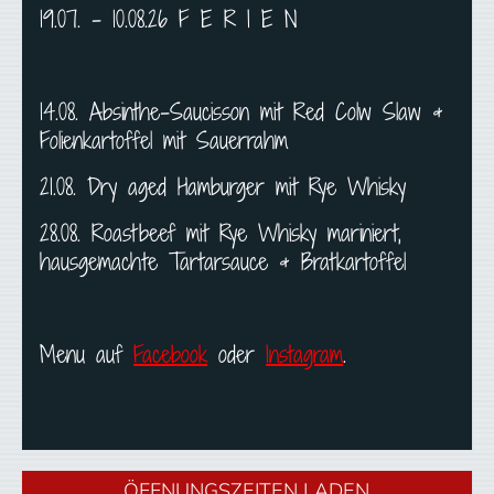
19.07. - 10.08.26 F E R I E N
14.08. Absinthe-Saucisson mit Red Colw Slaw &
Folienkartoffel mit Sauerrahm
21.08. Dry aged Hamburger mit Rye Whisky
28.08. Roastbeef mit Rye Whisky mariniert,
hausgemachte Tartarsauce & Bratkartoffel
Menu auf
Facebook
oder
Instagram
.
ÖFFNUNGSZEITEN LADEN