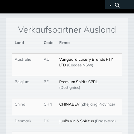
Verkaufspartner Ausland
Land
Code
Firma
Australia
AU
Vanguard Luxury Brands PTY
LTD
(Coogee NSW)
Belgium
BE
Premium Spirits SPRL
(Dottignies)
China
CHN
CHINABEV
(Zhejiang Province)
Denmark
DK
Juul's Vin & Spiritus
(Bagsværd)