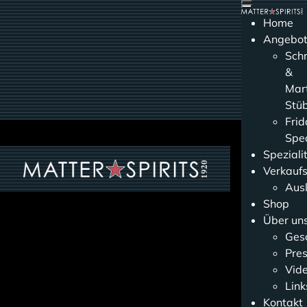
Home
Angebo
Sch
&
Mart
Stüb
Frid
Spec
Speziali
Verkauf
Aus
Shop
Über un
Gesc
Pres
Vid
Link
Kontakt